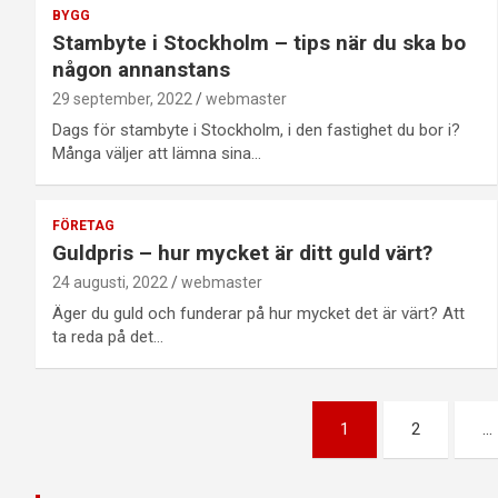
BYGG
Stambyte i Stockholm – tips när du ska bo
någon annanstans
29 september, 2022
webmaster
Dags för stambyte i Stockholm, i den fastighet du bor i?
Många väljer att lämna sina…
FÖRETAG
Guldpris – hur mycket är ditt guld värt?
24 augusti, 2022
webmaster
Äger du guld och funderar på hur mycket det är värt? Att
ta reda på det…
Sidnumrering
1
2
…
för