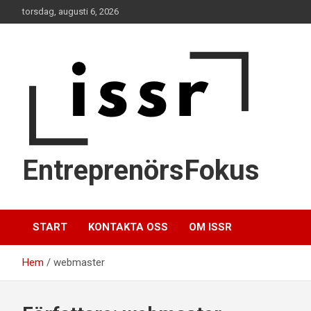
Hoppa
torsdag, augusti 6, 2026
till
innehåll
EntreprenörsFokus
START
KONTAKTA OSS
OM ISSR
Hem
webmaster