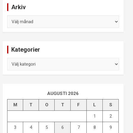
Arkiv
Arkiv
Kategorier
Kategorier
AUGUSTI 2026
M
T
O
T
F
L
S
1
2
3
4
5
6
7
8
9