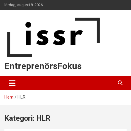
Hoppa
lördag, augusti 8, 2026
till
innehåll
EntreprenörsFokus
Hem
HLR
Kategori:
HLR