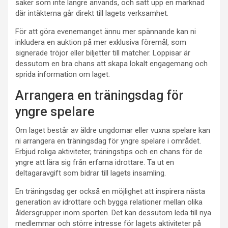
saker som inte längre används, och sätt upp en marknad
där intäkterna går direkt till lagets verksamhet.
För att göra evenemanget ännu mer spännande kan ni
inkludera en auktion på mer exklusiva föremål, som
signerade tröjor eller biljetter till matcher. Loppisar är
dessutom en bra chans att skapa lokalt engagemang och
sprida information om laget.
Arrangera en träningsdag för
yngre spelare
Om laget består av äldre ungdomar eller vuxna spelare kan
ni arrangera en träningsdag för yngre spelare i området.
Erbjud roliga aktiviteter, träningstips och en chans för de
yngre att lära sig från erfarna idrottare. Ta ut en
deltagaravgift som bidrar till lagets insamling.
En träningsdag ger också en möjlighet att inspirera nästa
generation av idrottare och bygga relationer mellan olika
åldersgrupper inom sporten. Det kan dessutom leda till nya
medlemmar och större intresse för lagets aktiviteter på