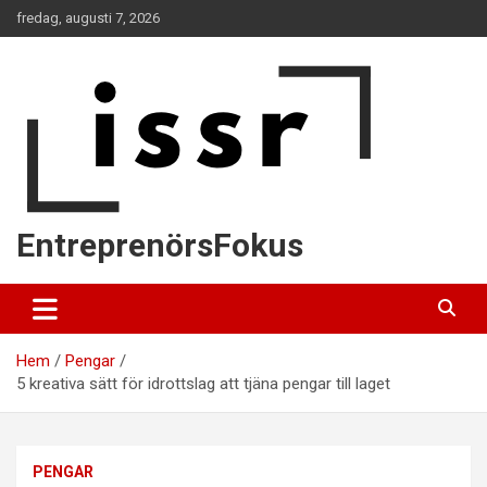
Hoppa
fredag, augusti 7, 2026
till
innehåll
EntreprenörsFokus
Hem
Pengar
5 kreativa sätt för idrottslag att tjäna pengar till laget
PENGAR