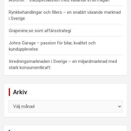
Arborist – trädspecialisten med växande efterfrågan
Rynkbehandlingar och fillers – en snabbt växande marknad
i Sverige
Grapevine.se som affärsstrategi
Johns Garage – passion för bilar, kvalitet och
kundupplevelse
Inredningsmarknaden i Sverige – en miljardmarknad med
stark konsumentkraft
Arkiv
Arkiv