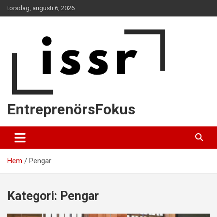
Hoppa
torsdag, augusti 6, 2026
till
innehåll
EntreprenörsFokus
Hem
Pengar
Kategori:
Pengar