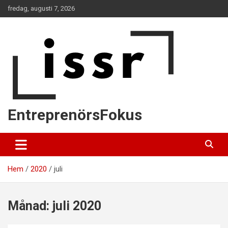
Hoppa
fredag, augusti 7, 2026
till
innehåll
EntreprenörsFokus
Hem
2020
juli
Månad:
juli 2020