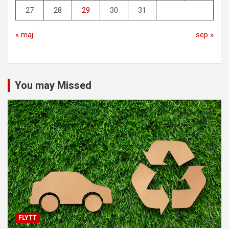
27
28
29
30
31
« maj
sep »
You may Missed
FLYTT