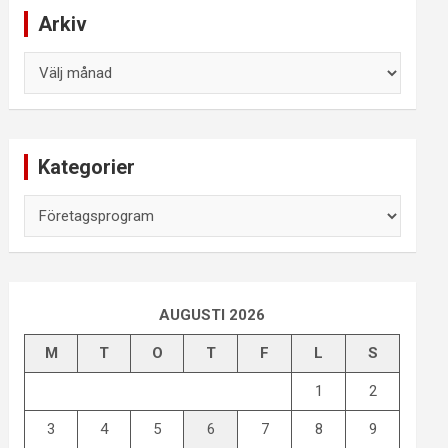
Arkiv
Arkiv
Kategorier
Kategorier
AUGUSTI 2026
M
T
O
T
F
L
S
1
2
3
4
5
6
7
8
9