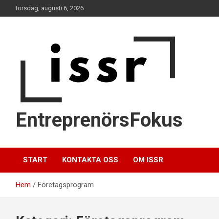
Hoppa
torsdag, augusti 6, 2026
till
innehåll
EntreprenörsFokus
START
KONTAKTA OSS
OM ISSR
Hem
Företagsprogram