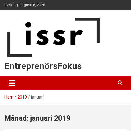
Hoppa
torsdag, augusti 6, 2026
till
innehåll
EntreprenörsFokus
Hem
2019
januari
Månad:
januari 2019