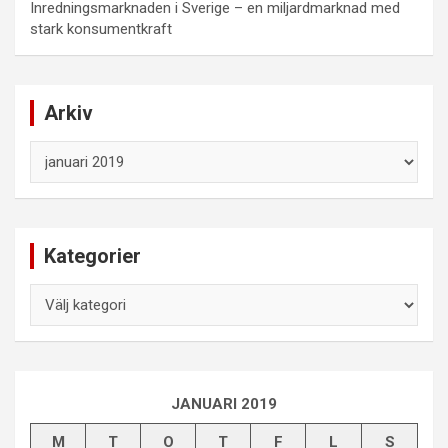
Inredningsmarknaden i Sverige – en miljardmarknad med
stark konsumentkraft
Arkiv
Arkiv
Kategorier
Kategorier
JANUARI 2019
M
T
O
T
F
L
S