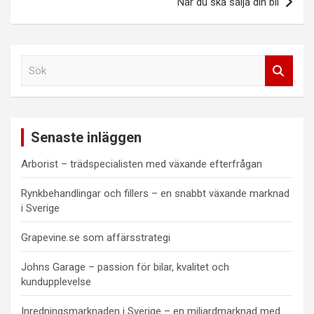
När du ska sälja din bil
S
ö
k
Senaste inläggen
Arborist – trädspecialisten med växande efterfrågan
Rynkbehandlingar och fillers – en snabbt växande marknad
i Sverige
Grapevine.se som affärsstrategi
Johns Garage – passion för bilar, kvalitet och
kundupplevelse
Inredningsmarknaden i Sverige – en miljardmarknad med