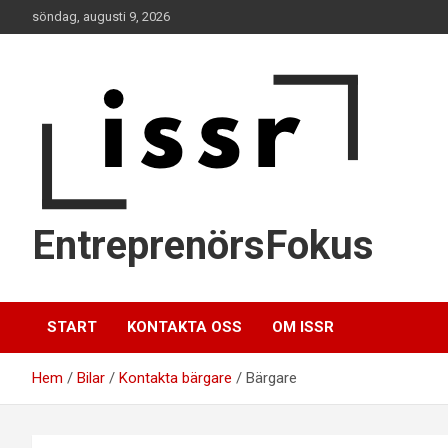
Hoppa
söndag, augusti 9, 2026
till
innehåll
EntreprenörsFokus
START
KONTAKTA OSS
OM ISSR
Hem
Bilar
Kontakta bärgare
Bärgare