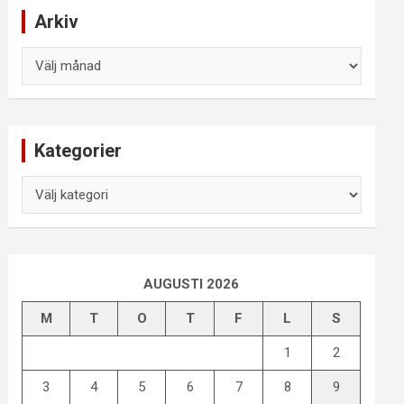
Arkiv
Arkiv
Kategorier
Kategorier
AUGUSTI 2026
M
T
O
T
F
L
S
1
2
3
4
5
6
7
8
9