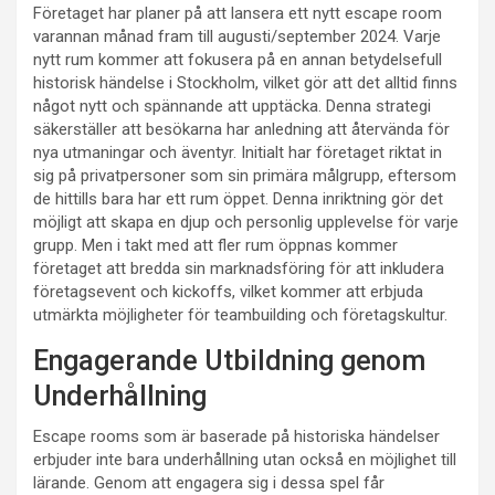
Företaget har planer på att lansera ett nytt escape room
varannan månad fram till augusti/september 2024. Varje
nytt rum kommer att fokusera på en annan betydelsefull
historisk händelse i Stockholm, vilket gör att det alltid finns
något nytt och spännande att upptäcka. Denna strategi
säkerställer att besökarna har anledning att återvända för
nya utmaningar och äventyr. Initialt har företaget riktat in
sig på privatpersoner som sin primära målgrupp, eftersom
de hittills bara har ett rum öppet. Denna inriktning gör det
möjligt att skapa en djup och personlig upplevelse för varje
grupp. Men i takt med att fler rum öppnas kommer
företaget att bredda sin marknadsföring för att inkludera
företagsevent och kickoffs, vilket kommer att erbjuda
utmärkta möjligheter för teambuilding och företagskultur.
Engagerande Utbildning genom
Underhållning
Escape rooms som är baserade på historiska händelser
erbjuder inte bara underhållning utan också en möjlighet till
lärande. Genom att engagera sig i dessa spel får