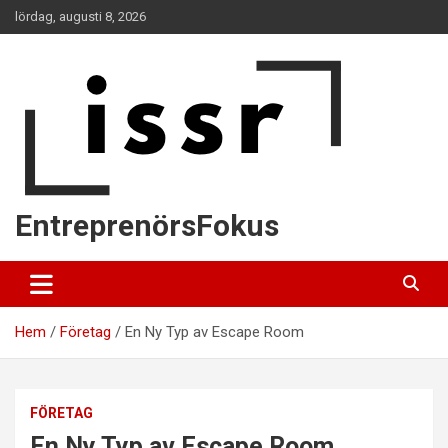
Hoppa
lördag, augusti 8, 2026
till
innehåll
EntreprenörsFokus
Hem
Företag
En Ny Typ av Escape Room
FÖRETAG
En Ny Typ av Escape Room