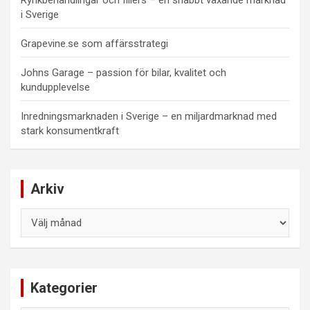
Rynkbehandlingar och fillers – en snabbt växande marknad
i Sverige
Grapevine.se som affärsstrategi
Johns Garage – passion för bilar, kvalitet och
kundupplevelse
Inredningsmarknaden i Sverige – en miljardmarknad med
stark konsumentkraft
Arkiv
Arkiv
Kategorier