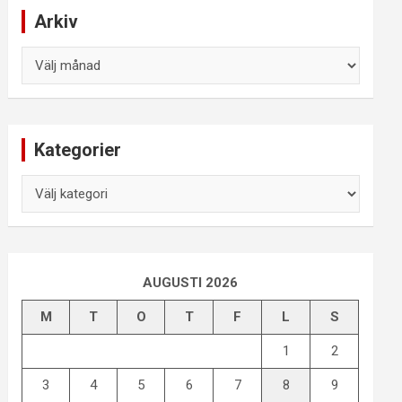
Arkiv
Arkiv
Kategorier
Kategorier
AUGUSTI 2026
M
T
O
T
F
L
S
1
2
3
4
5
6
7
8
9