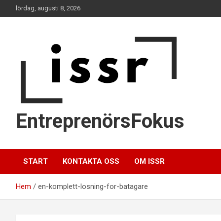
Hoppa
lördag, augusti 8, 2026
till
innehåll
EntreprenörsFokus
START
KONTAKTA OSS
OM ISSR
Hem
en-komplett-losning-for-batagare