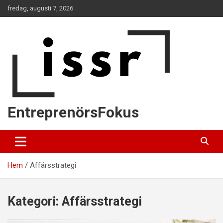
Hoppa
fredag, augusti 7, 2026
till
innehåll
EntreprenörsFokus
Hem
Affärsstrategi
Kategori:
Affärsstrategi