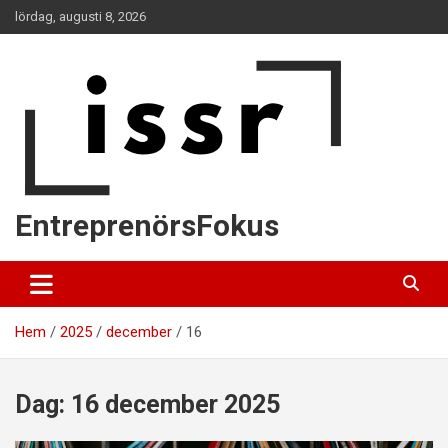
Hoppa
lördag, augusti 8, 2026
till
innehåll
EntreprenörsFokus
Hem
2025
december
16
Dag:
16 december 2025