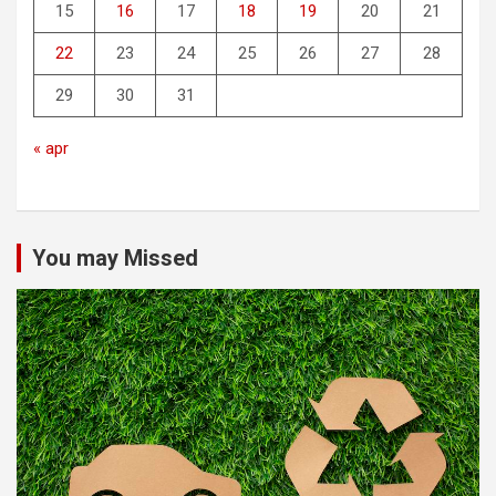
15
16
17
18
19
20
21
22
23
24
25
26
27
28
29
30
31
« apr
You may Missed