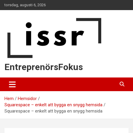
Hoppa
torsdag, augusti 6, 2026
till
innehåll
EntreprenörsFokus
Hem
Hemsidor
Squarespace – enkelt att bygga en snygg hemsida
Squarespace – enkelt att bygga en snygg hemsida